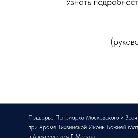
Узнать подробност
(руков
Подворье Патриарха Московского и Всея
при Храме Тихвинской Иконы Божией Ма
в Алексеевском Г. Москвы