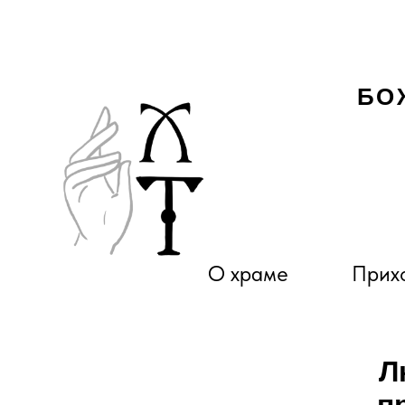
БО
О храме
Прихо
Л