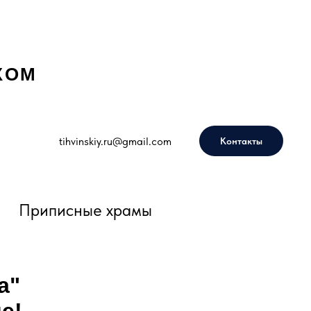
КОМ
tihvinskiy.ru@gmail.com
Контакты
Приписные храмы
а"