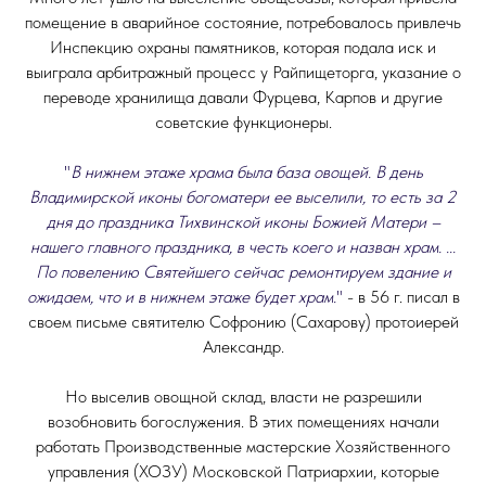
помещение в аварийное состояние, потребовалось привлечь
Инспекцию охраны памятников, которая подала иск и
выиграла арбитражный процесс у Райпищеторга, указание о
переводе хранилища давали Фурцева, Карпов и другие
советские функционеры.
"
В нижнем этаже храма была база овощей. В день
Владимирской иконы богоматери ее выселили, то есть за 2
дня до праздника Тихвинской иконы Божией Матери –
нашего главного праздника, в честь коего и назван храм. ...
По повелению Святейшего сейчас ремонтируем здание и
ожидаем, что и в нижнем этаже будет храм.
"
- в 56 г. писал в
своем письме святителю Софронию (Сахарову) протоиерей
Александр.
Но выселив овощной склад, власти не разрешили
возобновить богослужения. В этих помещениях начали
работать Производственные мастерские Хозяйственного
управления (ХОЗУ) Московской Патриархии, которые