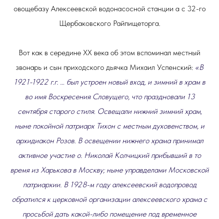
овощебазу Алексеевской водонасосной станции а с 32-го
Щербаковского Райпищеторга.
Вот как в середине ХХ века об этом вспоминал местный
звонарь и сын приходского дьячка Михаил Успенский:
«В
1921-1922 г.г. … был устроен новый вход, и зимний в храм в
во имя Воскресения Словущего, что праздновали 13
сентября старого стиля. Освещали нижний зимний храм,
ныне покойной патриарх Тихон с местным духовенством, и
архидиакон Розов. В освещении нижнего храма принимал
активное участие о. Николай Колчицкий прибывший в то
время из Харькова в Москву; ныне управделами Московской
патриархии. В 1928-м году алексеевский водопровод
обратился к церковной организации алексеевского храма с
просьбой дать какой-либо помещение под временное