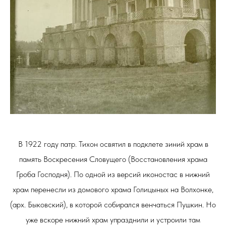
В 1922 году патр. Тихон освятил в подклете зиний храм в
память Воскресения Словущего (Восстановления храма
Гроба Господня). По одной из версий иконостас в нижний
храм перенесли из домового храма Голицыных на Волхонке,
(арх. Быковский), в которой собирался венчаться Пушкин. Но
уже вскоре нижний храм упразднили и устроили там