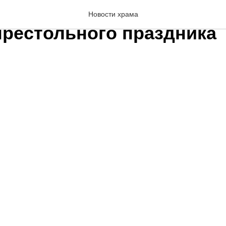
йское Богослужение в д
Новости храма
престольного праздника