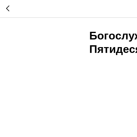
Богослу
Пятидес